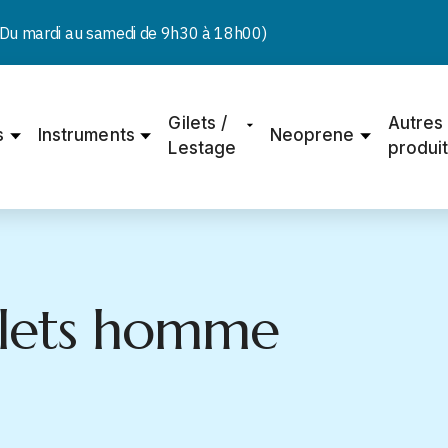
u mardi au samedi de 9h30 à 18h00)
Gilets /
Autres
s
Instruments
Neoprene
Lestage
produi
ilets homme