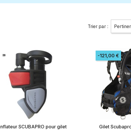
Trier par :
Pertine
-121,00 €
Inflateur SCUBAPRO pour gilet
Gilet Scubapr