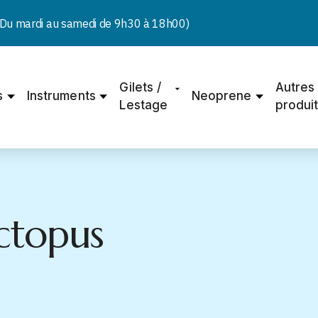
u mardi au samedi de 9h30 à 18h00)
Gilets /
Autres
s
Instruments
Neoprene
Lestage
produi
ctopus