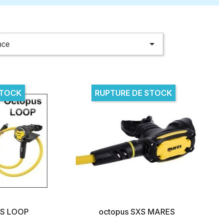

nce
STOCK
RUPTURE DE STOCK
ES LOOP
octopus SXS MARES