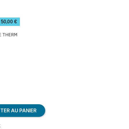
50,00 €
CE THERM
TER AU PANIER
k