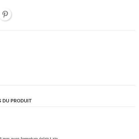
S DU PRODUIT
6 mm avec fermeture éclair t-zip