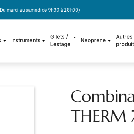
u mardi au samedi de 9h30 à 18h00)
Gilets /
Autres
s
Instruments
Neoprene
Lestage
produi
Combina
THERM 