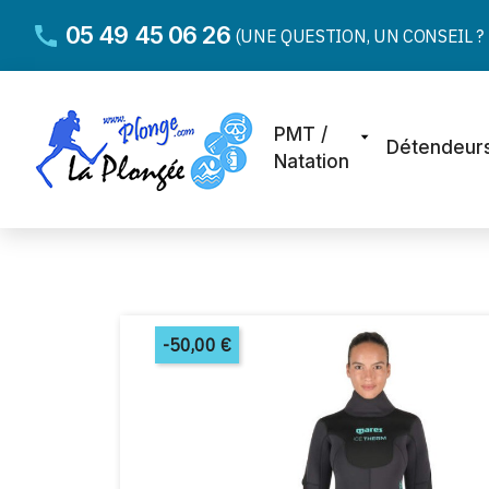
05 49 45 06 26
(UNE QUESTION, UN CONSEIL ? D
PMT /
Détendeur
Natation
-50,00 €