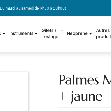
u mardi au samedi de 9h30 à 18h00)
Gilets /
Autres
s
Instruments
Neoprene
Lestage
produi
Palmes
+ jaune